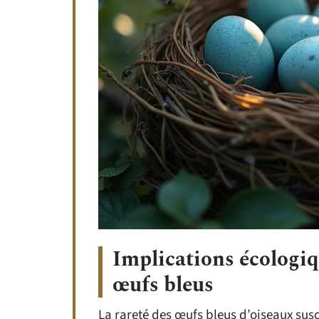
Implications écologiq
œufs bleus
La rareté des œufs bleus d’oiseaux sus