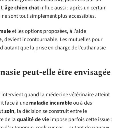
 L’
âge chien chat
influe aussi : après un certain
 ne sont tout simplement plus accessibles.
mule
et les options proposées, à l’aide
e
, devient incontournable. Les mutuelles pour
d’autant que la prise en charge de l’euthanasie
nasie peut-elle être envisagée
t
intervient quand la médecine vétérinaire atteint
ait face à une
maladie incurable
ou à des
ut
soin
, la décision se construit entre le
te de la
qualité de vie
impose parfois cette issue :
rte d’autonomie, repli sur soi… autant de signaux