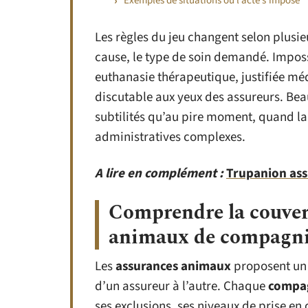
Exemples de situations où l’acte s’impose
Les règles du jeu changent selon plusieu
cause, le type de soin demandé. Impossi
euthanasie thérapeutique, justifiée mé
discutable aux yeux des assureurs. Be
subtilités qu’au pire moment, quand l
administratives complexes.
A lire en complément :
Trupanion assu
Comprendre la couver
animaux de compagn
Les
assurances animaux
proposent un é
d’un assureur à l’autre. Chaque
compag
ses exclusions, ses niveaux de prise en 