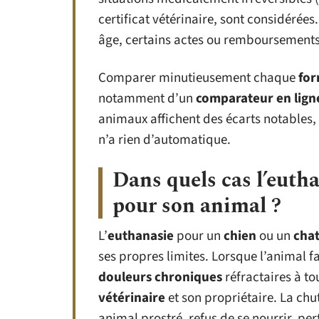
certificat vétérinaire, sont considérées.
âge, certains actes ou remboursements
Comparer minutieusement chaque
for
notamment d’un
comparateur en lign
animaux affichent des écarts notables, 
n’a rien d’automatique.
Dans quels cas l’eutha
pour son animal ?
L’
euthanasie
pour un
chien
ou un
cha
ses propres limites. Lorsque l’animal f
douleurs chroniques
réfractaires à to
vétérinaire
et son propriétaire. La chu
animal prostré, refus de se nourrir, pe