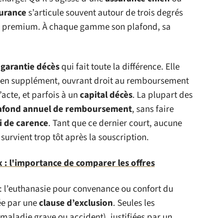
surance
s’articule souvent autour de trois degrés
e, premium. À chaque gamme son plafond, sa
a
garantie décès
qui fait toute la différence. Elle
ée en supplément, ouvrant droit au remboursement
’acte, et parfois à un
capital décès
. La plupart des
afond annuel de remboursement
, sans faire
i de carence
. Tant que ce dernier court, aucune
 survient trop tôt après la souscription.
: l'importance de comparer les offres
e : l’euthanasie pour convenance ou confort du
ée par une
clause d’exclusion
. Seules les
maladie grave ou accident), justifiées par un