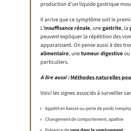
production d’un liquide gastrique mouss
Il arrive que ce symptôme soit le premi
L’
insuffisance rénale
, une
gastrite
, la
peuvent expliquer la répétition des vo
apparaissent. On pense aussi à des tr
alimentaire
, une
tumeur digestive
ou
particuliers.
A lire aussi :
Méthodes naturelles pou
Voici les signes associés à surveiller sa
Appétit en baisse ou perte de poids inexpli
Changement de comportement, apathie
Présence de
sang dans le vomissement