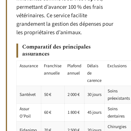
permettant d’avancer 100 % des frais
vétérinaires. Ce service facilite
grandement la gestion des dépenses pour
les propriétaires d’animaux.
Comparatif des principales
assurances
Assurance
Franchise
Plafond
Délais
Exclusions
annuelle
annuel
de
carence
Soins
Santévet
50 €
2 000 €
30 jours
préexistants
Assur
Soins
60 €
1 800 €
45 jours
O’Poil
dentaires
Chirurgies
Fidanimo
70 €
2 500 €
20 jours