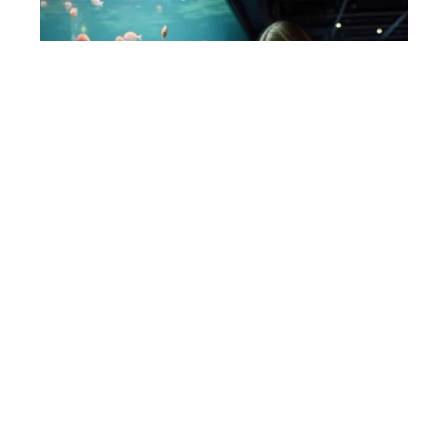
ANIMAUX
Les mythes et réalités sur le piranha rouge
Contact
Mentions Légales
Sitemap